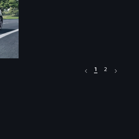
1
2
Audi
最新CI
詳しくは