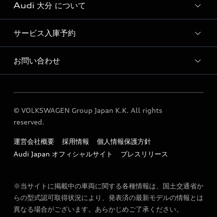
Audi 大分 について
おすすめ認定中古車
Audi認定中古車検索
サービス入庫予約
Audi 大分 代表
Audi 大分 店舗情報
お問い合わせ
Audi 大分 サービス入庫予約
Audi Approved Automobile 大分 店舗情報
各種お問い合わせ
Audi 大分 運営会社概要
© VOLKSWAGEN Group Japan K.K. All rights
Audi 大分 公式LINEアカウント
reserved.
定期点検 / 車検 料金表
運営会社概要
採用情報
個人情報保護方針
勧誘方針
Audi Japan オフィシャルサイト
プレスリリース
※当サイトに掲載中の車両に関する各種情報は、国土交通省か
らの型式認可取得状況により、発表済の最新モデルの情報とは
異なる場合がございます。あらかじめご了承ください。