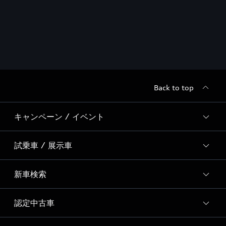
Back to top
キャンペーン / イベント
試乗車 / 展示車
全国統一イベント
ディーラー独自イベント
新車検索
試乗予約
試乗車・展示車一覧
認定中古車
新車検索