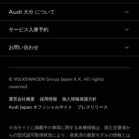
Audi 大分 について
おすすめ認定中古車
Audi認定中古車検索
サービス入庫予約
Audi 大分 代表
Audi 大分 店舗情報
お問い合わせ
Audi 大分 サービス入庫予約
Audi Approved Automobile 大分 店舗情報
各種お問い合わせ
Audi 大分 運営会社概要
© VOLKSWAGEN Group Japan K.K. All rights
Audi 大分 公式LINEアカウント
reserved.
定期点検 / 車検 料金表
運営会社概要
採用情報
個人情報保護方針
勧誘方針
Audi Japan オフィシャルサイト
プレスリリース
※当サイトに掲載中の車両に関する各種情報は、国土交通省か
らの型式認可取得状況により、発表済の最新モデルの情報とは